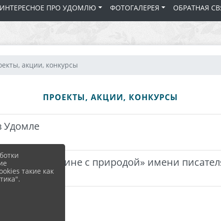
 ИНТЕРЕСНОЕ ПРО УДОМЛЮ
ФОТОГАЛЕРЕЯ
ОБРАТНАЯ СВ
екты, акции, конкурсы
ПРОЕКТЫ, АКЦИИ, КОНКУРСЫ
 в Удомле
ботки
онкурс «Наедине с природой» имени писател
ие
okies такие как
тика".
 в Удомле