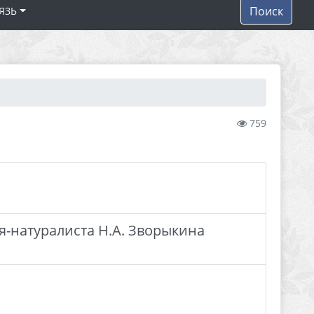
Поиск
ЯЗЬ
759
я-натуралиста Н.А. Зворыкина