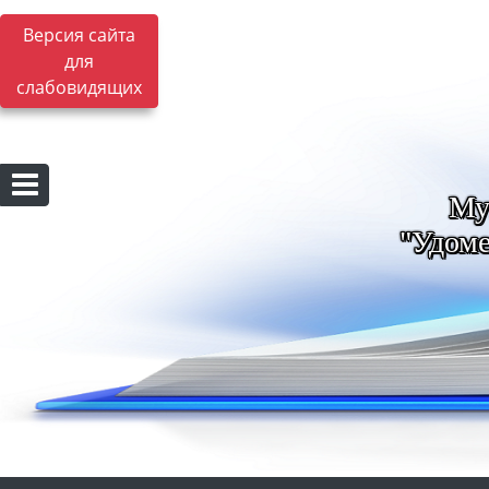
Версия сайта
для
слабовидящих
Му
"Удоме