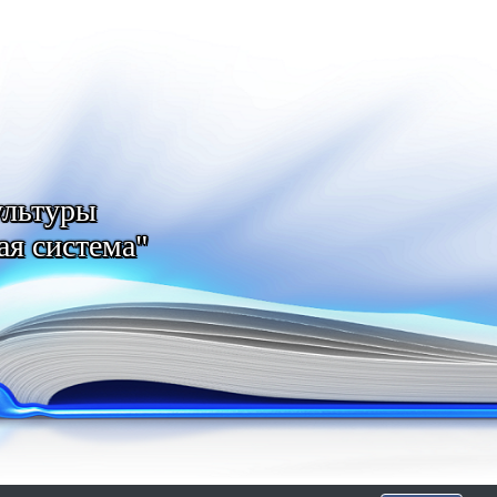
ультуры
ая система"