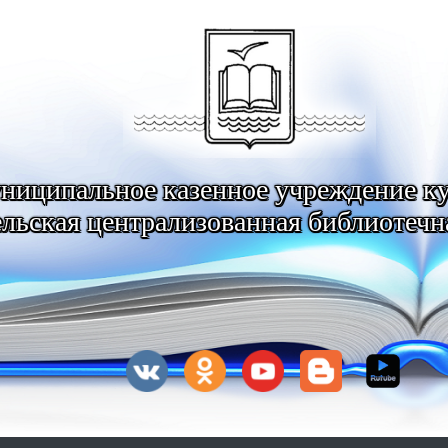
ниципальное казенное учреждение к
льская централизованная библиотечн