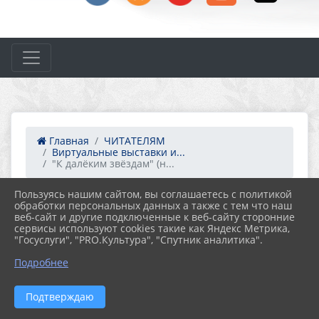
Главная
ЧИТАТЕЛЯМ
Виртуальные выставки и...
"К далёким звёздам" (н...
Пользуясь нашим сайтом, вы соглашаетесь с политикой
06.09.2021 11:38
31
обработки персональных данных а также с тем что наш
"К ДАЛЁКИМ ЗВЁЗДАМ" (НАУЧНО-
веб-сайт и другие подключенные к веб-сайту сторонние
ПОПУЛЯРНЫЕ КНИГИ ДЛЯ ДЕТЕЙ)
сервисы используют cookies такие как Яндекс Метрика,
"Госуслуги", "PRO.Культура", "Спутник аналитика".
Подробнее
Подтверждаю