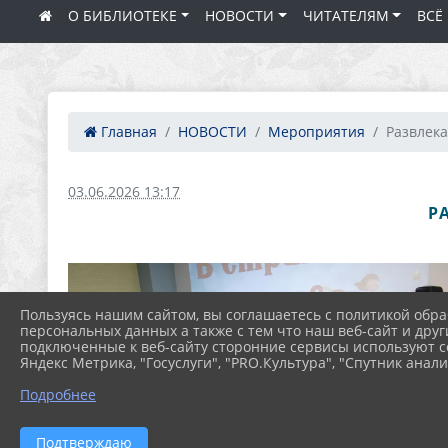
О БИБЛИОТЕКЕ
НОВОСТИ
ЧИТАТЕЛЯМ
ВСЁ
Главная
НОВОСТИ
Мероприятия
Развлека
03.06.2026 13:17
Р
Пользуясь нашим сайтом, вы соглашаетесь с политикой обра
персональных данных а также с тем что наш веб-сайт и друг
подключенные к веб-сайту сторонние сервисы используют co
Яндекс Метрика, "Госуслуги", "PRO.Культура", "Спутник анали
Подробнее
Подтверждаю