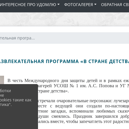
 ИНТЕРЕСНОЕ ПРО УДОМЛЮ
ФОТОГАЛЕРЕЯ
ОБРАТНАЯ СВ
тельная програ...
АЗВЛЕКАТЕЛЬНАЯ ПРОГРАММА «В СТРАНЕ ДЕТСТВ
В честь Международного дня защиты детей и в рамках еж
пришкольных лагерей УСОШ № 1 им. А. С. Попова и УГ № 
ботки
программа «В стране детства».
ие
okies такие как
Юных гостей встречали очаровательные персонажи: лучезарн
тика".
Забавушка. Вместе с ведущей они создали по‑настоящ
разгадывали летние загадки, вспоминали любимых сказо
детства, и от души смеялись. Праздник завершился д
участники собрались вместе, чтобы запечатлеть этот радостн