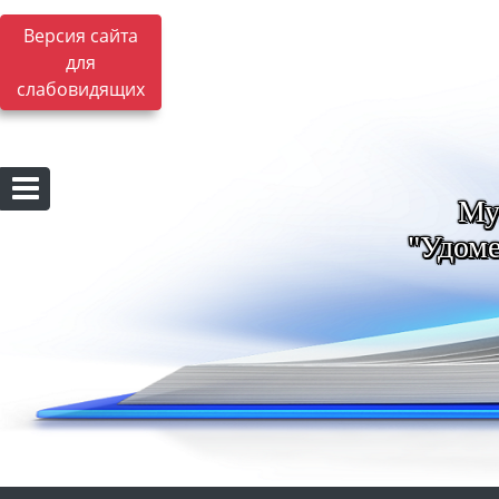
Версия сайта
для
слабовидящих
Му
"Удоме