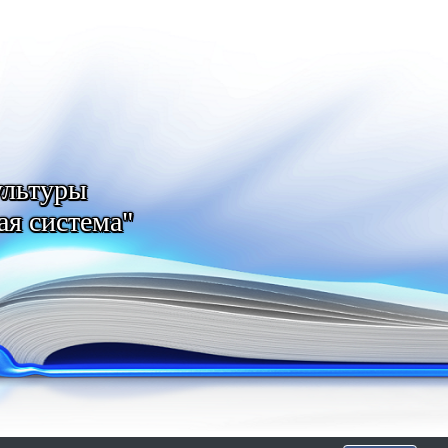
ультуры
ая система"