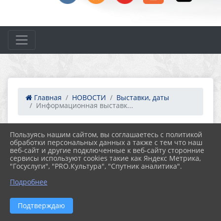
Главная
НОВОСТИ
Выставки, даты
Информационная выставк...
Пользуясь нашим сайтом, вы соглашаетесь с политикой
30.05.2026 08:06
11
обработки персональных данных а также с тем что наш
ИНФОРМАЦИОННАЯ ВЫСТАВКА "ЛЁГКОЕ
веб-сайт и другие подключенные к веб-сайту сторонние
ДЫХАНИЕ: ЖИЗНЬ БЕЗ СИГАРЕТ" К
сервисы используют cookies такие как Яндекс Метрика,
ВСЕМИРНОМУ ДНЮ БЕЗ ТАБАКА
"Госуслуги", "PRO.Культура", "Спутник аналитика".
Подробнее
Подтверждаю