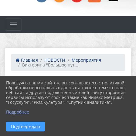
Главная
НОВОСТИ
Мероприятия
Викторина "Большое пут...
Пользуясь нашим сайтом, вы соглашаетесь с политикой
08.04.2026 12:57
15
обработки персональных данных а также с тем что наш
ВИКТОРИНА "БОЛЬШОЕ ПУТЕШЕСТВИЕ В
веб-сайт и другие подключенные к веб-сайту сторонние
МИР КОСМОНАВТИКИ"
сервисы используют cookies такие как Яндекс Метрика,
"Госуслуги", "PRO.Культура", "Спутник аналитика".
Подробнее
Подтверждаю