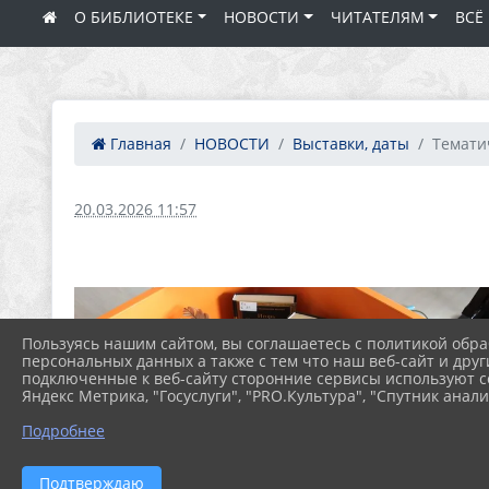
О БИБЛИОТЕКЕ
НОВОСТИ
ЧИТАТЕЛЯМ
ВСЁ
Главная
НОВОСТИ
Выставки, даты
Тематич
20.03.2026 11:57
Пользуясь нашим сайтом, вы соглашаетесь с политикой обра
персональных данных а также с тем что наш веб-сайт и друг
подключенные к веб-сайту сторонние сервисы используют co
Яндекс Метрика, "Госуслуги", "PRO.Культура", "Спутник анали
Подробнее
Подтверждаю