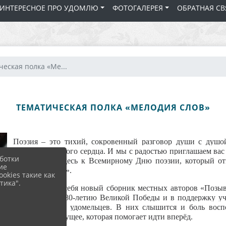
 ИНТЕРЕСНОЕ ПРО УДОМЛЮ
ФОТОГАЛЕРЕЯ
ОБРАТНАЯ СВ
еская полка «Ме...
ТЕМАТИЧЕСКАЯ ПОЛКА «МЕЛОДИЯ СЛОВ»
Поэзия – это тихий, сокровенный разговор души с душой
трогают до самого сердца. И мы с радостью приглашаем вас 
ботки
библиотеки. Здесь к Всемирному Дню поэзии, который отм
ие
«Мелодия слов».
okies такие как
тика".
Откройте для себя новый сборник местных авторов «Позывн
она создана к 80-летию Великой Победы и в поддержку у
строчке голоса удомельцев. В них слышится и боль восп
надежда на будущее, которая помогает идти вперёд.