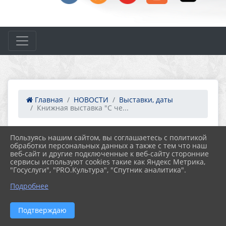
Главная
НОВОСТИ
Выставки, даты
Книжная выставка "С че...
Пользуясь нашим сайтом, вы соглашаетесь с политикой
10.06.2025 12:58
25
обработки персональных данных а также с тем что наш
КНИЖНАЯ ВЫСТАВКА "С ЧЕГО
веб-сайт и другие подключенные к веб-сайту сторонние
НАЧИНАЕТСЯ РОДИНА"
сервисы используют cookies такие как Яндекс Метрика,
"Госуслуги", "PRO.Культура", "Спутник аналитика".
Подробнее
Подтверждаю