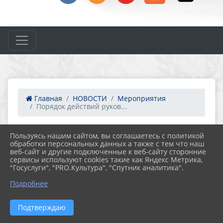
Главная
НОВОСТИ
Мероприятия
Порядок действий руков...
Пользуясь нашим сайтом, вы соглашаетесь с политикой
12.02.2025 10:26
31
обработки персональных данных а также с тем что наш
ПОРЯДОК ДЕЙСТВИЙ РУКОВОДИТЕЛЯ,
веб-сайт и другие подключенные к веб-сайту сторонние
ПЕРСОНАЛА И ОХРАННИКА ПРИ
сервисы используют cookies такие как Яндекс Метрика,
ОБНАРУЖЕНИИ ПОДОЗРИТЕЛЬНОГО
"Госуслуги", "PRO.Культура", "Спутник аналитика".
ПРЕДМЕТА, ПОХОЖЕГО НА ВЗРЫВНОЕ
Подробнее
УСТРОЙСТВО
Подтверждаю