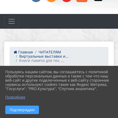
Главная
ЧИТАТЕЛЯМ
Виртуальные выставки и...
Книги памяти для тех, ...
Пользуясь нашим сайтом, вы соглашаетесь с политикой
обработки персональных данных а также с тем что наш
27.01.2025 13:28
70
веб-сайт и другие подключенные к веб-сайту сторонние
КНИГИ ПАМЯТИ ДЛЯ ТЕХ, КТО ХОЧЕТ
сервисы используют cookies такие как Яндекс Метрика,
ВОССОЗДАТЬ МАСШТАБНУЮ КАРТИНУ
"Госуслуги", "PRO.Культура", "Спутник аналитика".
МИРОВОЙ ИСТОРИИ В ЛИЦАХ И
СУДЬБАХ ЛЮДЕЙ. МЕЖДУНАРОДНЫЙ
Подробнее
ДЕНЬ ПАМЯТИ ЖЕРТВ ХОЛОКОСТА
Подтверждаю