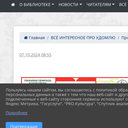
О БИБЛИОТЕКЕ
НОВОСТИ
ЧИТАТЕЛЯМ
ВСЁ
Главная
ВСЁ ИНТЕРЕСНОЕ ПРО УДОМЛЮ
Про
07.10.2024 08:55
Пользуясь нашим сайтом, вы соглашаетесь с политикой обра
персональных данных а также с тем что наш веб-сайт и друг
подключенные к веб-сайту сторонние сервисы используют co
Яндекс Метрика, "Госуслуги", "PRO.Культура", "Спутник анали
Подробнее
Подтверждаю