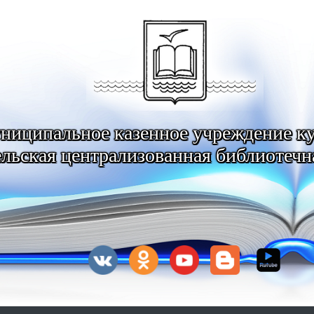
ниципальное казенное учреждение к
льская централизованная библиотечн