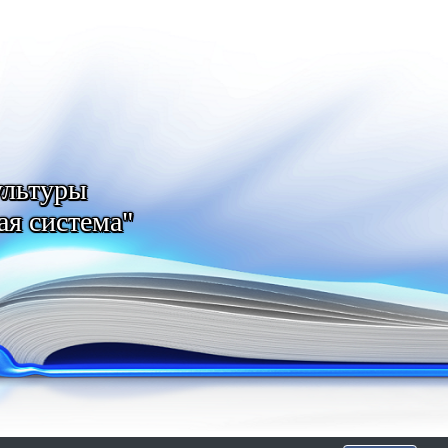
ультуры
ая система"