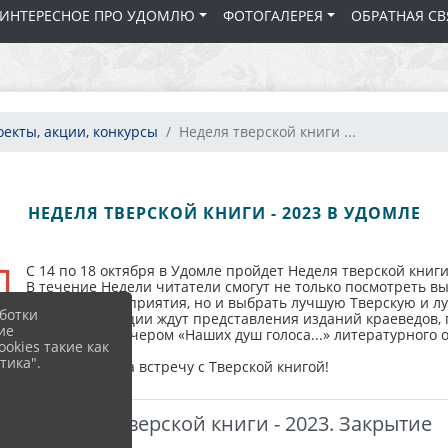
 ИНТЕРЕСНОЕ ПРО УДОМЛЮ
ФОТОГАЛЕРЕЯ
ОБРАТНАЯ СВ
екты, акции, конкурсы
Неделя тверской книги ...
НЕДЕЛЯ ТВЕРСКОЙ КНИГИ - 2023 В УДОМЛЕ
С 14 по 18 октября в Удомле пройдет Неделя тверской книги
В течение Недели читатели смогут не только посмотреть в
посетить мероприятия, но и выбрать лучшую Тверскую и л
ботки
Участников акции ждут представления изданий краеведов,
ие
юбилейным вечером «Наших душ голоса...» литературного 
okies такие как
голосования.
тика".
Приглашаем на встречу с Тверской книгой!
Неделя тверской книги - 2023. Закрытие