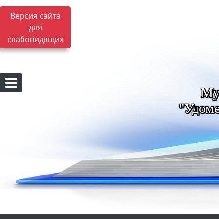
Версия сайта
для
слабовидящих
Му
"Удоме