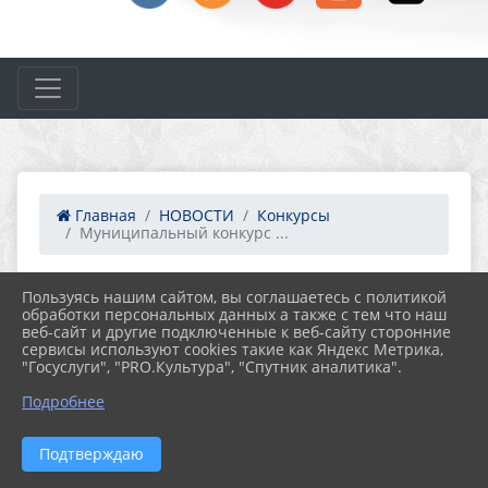
Главная
НОВОСТИ
Конкурсы
Муниципальный конкурс ...
Пользуясь нашим сайтом, вы соглашаетесь с политикой
26.06.2024 14:57
65
обработки персональных данных а также с тем что наш
МУНИЦИПАЛЬНЫЙ КОНКУРС
веб-сайт и другие подключенные к веб-сайту сторонние
ДЕКОРАТИВНО-ПРИКЛАДНОГО
сервисы используют cookies такие как Яндекс Метрика,
ТВОРЧЕСТВА И ИЗОБРАЗИТЕЛЬНОГО
"Госуслуги", "PRO.Культура", "Спутник аналитика".
ИСКУССТВА СРЕДИ ПЕРВИЧНЫХ
Подробнее
ВЕТЕРАНСКИХ ОРГАНИЗАЦИЙ
«СЕМЕЙНЫЕ ТРАДИЦИИ»
Подтверждаю