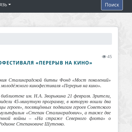
Поиск
ЯЗЬ
45
ФЕСТИВАЛЯ «ПЕРЕРЫВ НА КИНО»
ания Сталинградской битвы Фонд «Мост поколений»
в молодёжного кинофестиваля «Перерыв на кино».
библиотеке им. Н.А. Зворыкина 21 февраля. Зрители,
видели 45-минутную программу, в которую вошли два
ы героев», посвящённых подвигам героев Советского
 мультфильм «Степан Сталинградович», а также две
венной войны – «На страже Северного флота» о
о Родионе Степановиче Шутенко.