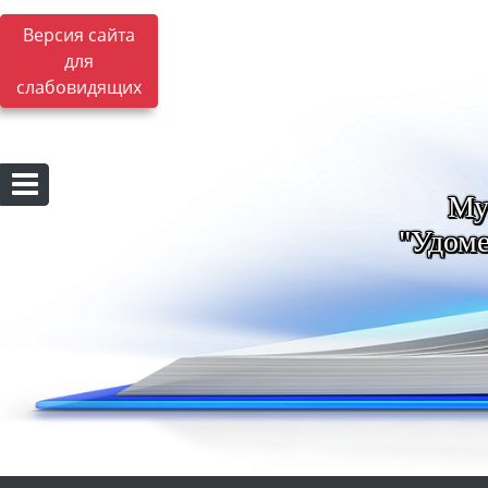
Версия сайта
для
слабовидящих
Му
"Удоме