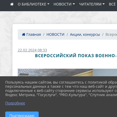
О БИБЛИОТЕКЕ
НОВОСТИ
ЧИТАТЕЛЯМ
ВСЁ
Главная
НОВОСТИ
Акции, конкурсы
Всерос
22.02.2024 08:33
ВСЕРОССИЙСКИЙ ПОКАЗ ВОЕННО
Пользуясь нашим сайтом, вы соглашаетесь с политикой обра
персональных данных а также с тем что наш веб-сайт и друг
подключенные к веб-сайту сторонние сервисы используют co
Яндекс Метрика, "Госуслуги", "PRO.Культура", "Спутник анали
Подробнее
Подтверждаю