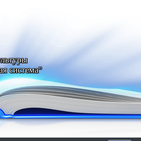
ультуры
ая система"