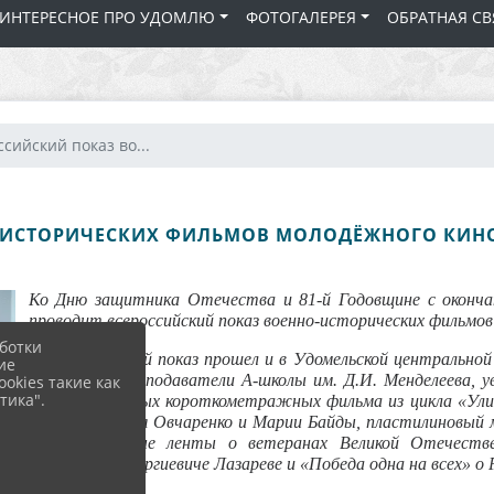
 ИНТЕРЕСНОЕ ПРО УДОМЛЮ
ФОТОГАЛЕРЕЯ
ОБРАТНАЯ СВ
сийский показ во...
-ИСТОРИЧЕСКИХ ФИЛЬМОВ МОЛОДЁЖНОГО КИНО
Ко Дню защитника Отечества и 81-й Годовщине с оконч
проводит всероссийский показ военно-исторических фильмо
ботки
Некоммерческий показ прошел и в Удомельской центральной 
ие
учащиеся и преподаватели А-школы им. Д.И. Менделеева, у
okies такие как
тика".
художественных короткометражных фильма из цикла «Улиц
союза Дмитрия Овчаренко и Марии Байды, пластилиновый
документальные ленты о ветеранах Великой Отечест
Владиславе Георгиевиче Лазареве и «Победа одна на всех» 