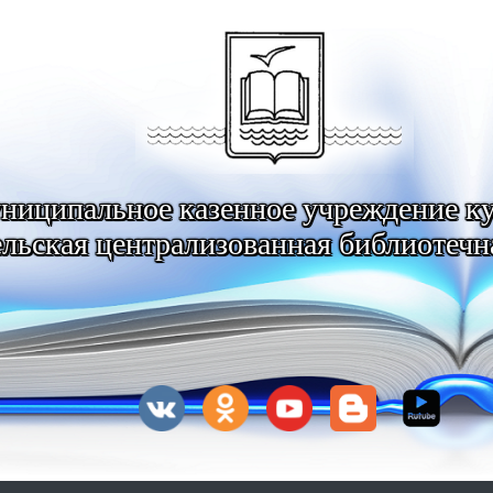
ниципальное казенное учреждение к
льская централизованная библиотечн