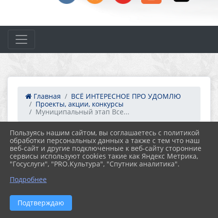
Главная
ВСЁ ИНТЕРЕСНОЕ ПРО УДОМЛЮ
Проекты, акции, конкурсы
Муниципальный этап Все...
Пользуясь нашим сайтом, вы соглашаетесь с политикой
13.09.2023 16:35
25
обработки персональных данных а также с тем что наш
МУНИЦИПАЛЬНЫЙ ЭТАП
веб-сайт и другие подключенные к веб-сайту сторонние
ВСЕРОССИЙСКОГО ЧЕМПИОНАТА ПО
сервисы используют cookies такие как Яндекс Метрика,
ФИНАНСОВОЙ ГРАМОТНОСТИ СРЕДИ
"Госуслуги", "PRO.Культура", "Спутник аналитика".
ЛИЦ ПЕНСИОННОГО ВОЗРАСТА 2023
Подробнее
https://udomlyabiblio.ru/item/1645380
Подтверждаю