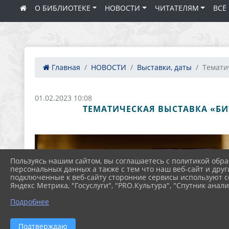
О БИБЛИОТЕКЕ
НОВОСТИ
ЧИТАТЕЛЯМ
ВСЁ
Главная
НОВОСТИ
Выставки, даты
Тематич
01.02.2023 10:08
ТЕМАТИЧЕСКАЯ ВЫСТАВКА «Б
Пользуясь нашим сайтом, вы соглашаетесь с политикой обра
персональных данных а также с тем что наш веб-сайт и друг
подключенные к веб-сайту сторонние сервисы используют co
Яндекс Метрика, "Госуслуги", "PRO.Культура", "Спутник анали
Подробнее
Подтверждаю