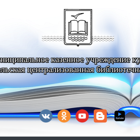
ниципальное казенное учреждение к
льская централизованная библиотечн