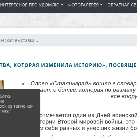
 ИНТЕРЕСНОЕ ПРО УДОМЛЮ
ФОТОГАЛЕРЕЯ
ОБРАТНАЯ СВ
еская выставка ...
ИТВА, КОТОРАЯ ИЗМЕНИЛА ИСТОРИЮ», ПОСВЯЩЕ
«…Слово «Сталинград» вошло в словарн
напоминает о битве, которая по размаху
все воор
ботки
ие
okies такие как
тика".
2 февраля отмечается один из Дней воинско
битве. В истории Второй мировой войны, эт
не имеющим себе равных и унесших жизни бо