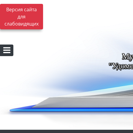
Версия сайта
для
слабовидящих
Му
"Удоме