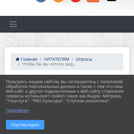
Главная
ЧИТАТЕЛЯМ
Опросы
Чтобы бы вы хотели вид...
431
Пользуясь нашим сайтом, вы соглашаетесь с политикой
ЧТОБЫ БЫ ВЫ ХОТЕЛИ ВИДЕТЬ НА САЙТЕ
обработки персональных данных а также с тем что наш
В БОЛЕЕ ПОДРОБНОМ РАСКРЫТИИ
веб-сайт и другие подключенные к веб-сайту сторонние
ТЕМЫ?
сервисы используют cookies такие как Яндекс Метрика,
"Госуслуги", "PRO.Культура", "Спутник аналитика".
Чтобы бы вы хотели видеть на сайте в более
Подробнее
подробном раскрытии темы?
информация о наличии новых книг и журналов
анонс мероприятий в библиотеке
Подтверждаю
викторины, конкурсы