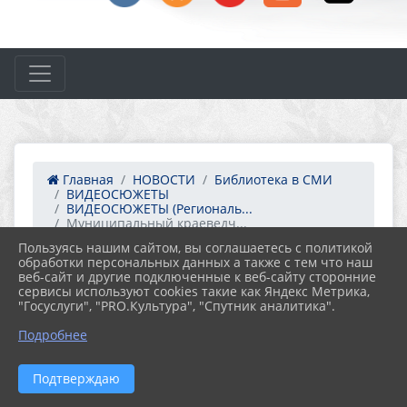
Главная
НОВОСТИ
Библиотека в СМИ
ВИДЕОСЮЖЕТЫ
ВИДЕОСЮЖЕТЫ (Региональ...
Муниципальный краеведч...
Пользуясь нашим сайтом, вы соглашаетесь с политикой
обработки персональных данных а также с тем что наш
04.01.2023 21:41
24
веб-сайт и другие подключенные к веб-сайту сторонние
МУНИЦИПАЛЬНЫЙ КРАЕВЕДЧЕСКИЙ
сервисы используют cookies такие как Яндекс Метрика,
КОНКУРС «НАЕДИНЕ С ПРИРОДОЙ»
"Госуслуги", "PRO.Культура", "Спутник аналитика".
Подробнее
Подтверждаю