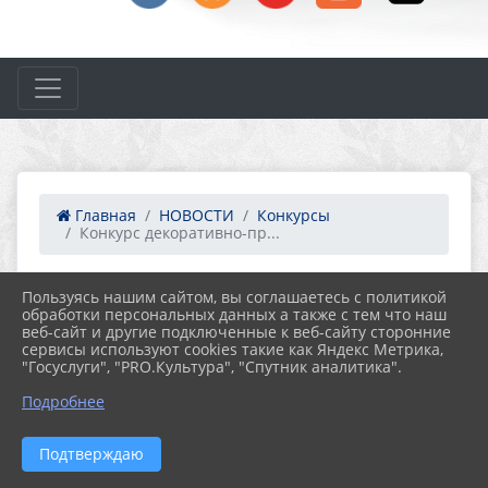
Главная
НОВОСТИ
Конкурсы
Конкурс декоративно-пр...
02.10.2022 07:00
81
Пользуясь нашим сайтом, вы соглашаетесь с политикой
КОНКУРС ДЕКОРАТИВНО-ПРИКЛАДНОГО
обработки персональных данных а также с тем что наш
ТВОРЧЕСТВА И ИЗОБРАЗИТЕЛЬНОГО
веб-сайт и другие подключенные к веб-сайту сторонние
ИСКУССТВА СРЕДИ ПЕРВИЧНЫХ
сервисы используют cookies такие как Яндекс Метрика,
ВЕТЕРАНСКИХ ОРГАНИЗАЦИЙ
"Госуслуги", "PRO.Культура", "Спутник аналитика".
УДОМЕЛЬСКОГО ГОРОДСКОГО ОКРУГА
Подробнее
2022
Подтверждаю