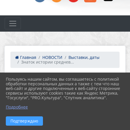
Главная
НОВОСТИ
Выставки, даты
Знаток истории среднев...
Пользуясь нашим сайтом, вы соглашаетесь с политикой
07.11.2022 09:26
51
обработки персональных данных а также с тем что наш
ЗНАТОК ИСТОРИИ СРЕДНЕВЕКОВОЙ
веб-сайт и другие подключенные к веб-сайту сторонние
РУСИ, 95 ЛЕТ СО ДНЯ РОЖДЕНИЯ
сервисы используют cookies такие как Яндекс Метрика,
РУССКОГО СОВЕТСКОГО ПИСАТЕЛЯ
"Госуслуги", "PRO.Культура", "Спутник аналитика".
ДМИТРИЯ МИХАЙЛОВИЧА БАЛАШОВА
Подробнее
Подтверждаю