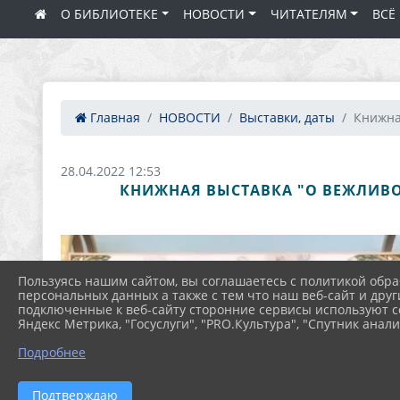
О БИБЛИОТЕКЕ
НОВОСТИ
ЧИТАТЕЛЯМ
ВСЁ
Главная
НОВОСТИ
Выставки, даты
Книжная
28.04.2022 12:53
КНИЖНАЯ ВЫСТАВКА "О ВЕЖЛИВОС
Пользуясь нашим сайтом, вы соглашаетесь с политикой обра
персональных данных а также с тем что наш веб-сайт и друг
подключенные к веб-сайту сторонние сервисы используют co
Яндекс Метрика, "Госуслуги", "PRO.Культура", "Спутник анали
Подробнее
Подтверждаю