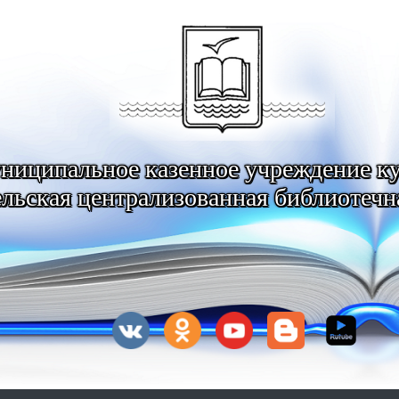
ниципальное казенное учреждение к
льская централизованная библиотечн