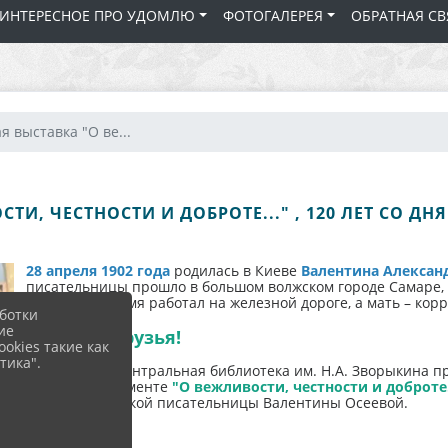
 ИНТЕРЕСНОЕ ПРО УДОМЛЮ
ФОТОГАЛЕРЕЯ
ОБРАТНАЯ СВ
 выставка "О ве...
ТИ, ЧЕСТНОСТИ И ДОБРОТЕ..." , 120 ЛЕТ СО Д
28 апреля 1902 года
родилась в Киеве
Валентина Алексан
писательницы прошло в большом волжском городе Самаре, г
некоторое время работал на железной дороге, а мать – корр
ботки
ие
Дорогие друзья!
okies такие как
тика".
Удомельскаяцентральная библиотека им. Н.А. Зворыкина п
детском абонементе
"О вежливости, честности и доброте.
советской детской писательницы Валентины Осеевой.