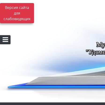
Версия сайта
для
слабовидящих
Му
"Удоме